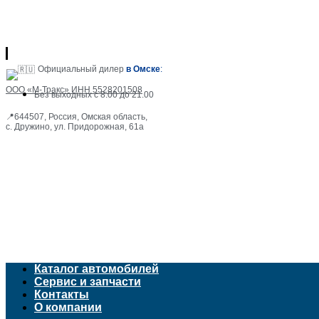
Перейти
к
содержимому
Официальный дилер
в Омске
:
ООО «М-Тракс» ИНН 5528201508
Без выходных с 8.00 до 21.00
📍644507, Россия, Омская область​,
с. Дружино, ул. Придорожная, 61а
Каталог автомобилей
Сервис и запчасти
Контакты
О компании