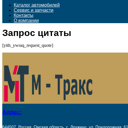
Каталог автомобилей
Сервис и запчасти
Контакты
О компании
Запрос цитаты
[yith_ywraq_request_quote]
Адрес:
644507, Россия, Омская область​, с. Дружино, ул. Придорожная, 6